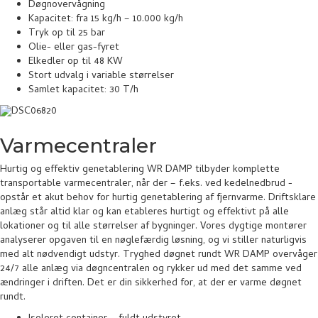
Døgnovervågning
Kapacitet: fra 15 kg/h – 10.000 kg/h
Tryk op til 25 bar
Olie- eller gas-fyret
Elkedler op til 48 KW
Stort udvalg i variable størrelser
Samlet kapacitet: 30 T/h
Varmecentraler
Hurtig og effektiv genetablering WR DAMP tilbyder komplette
transportable varmecentraler, når der – f.eks. ved kedelnedbrud -
opstår et akut behov for hurtig genetablering af fjernvarme. Driftsklare
anlæg står altid klar og kan etableres hurtigt og effektivt på alle
lokationer og til alle størrelser af bygninger. Vores dygtige montører
analyserer opgaven til en nøglefærdig løsning, og vi stiller naturligvis
med alt nødvendigt udstyr. Tryghed døgnet rundt WR DAMP overvåger
24/7 alle anlæg via døgncentralen og rykker ud med det samme ved
ændringer i driften. Det er din sikkerhed for, at der er varme døgnet
rundt.