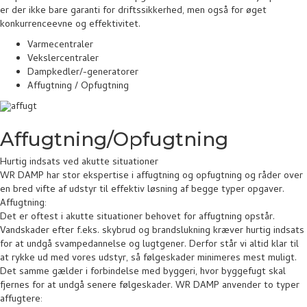
er der ikke bare garanti for driftssikkerhed, men også for øget
konkurrenceevne og effektivitet.
Varmecentraler
Vekslercentraler
Dampkedler/-generatorer
Affugtning / Opfugtning
Affugtning/Opfugtning
Hurtig indsats ved akutte situationer
WR DAMP har stor ekspertise i affugtning og opfugtning og råder over
en bred vifte af udstyr til effektiv løsning af begge typer opgaver.
Affugtning:
Det er oftest i akutte situationer behovet for affugtning opstår.
Vandskader efter f.eks. skybrud og brandslukning kræver hurtig indsats
for at undgå svampedannelse og lugtgener. Derfor står vi altid klar til
at rykke ud med vores udstyr, så følgeskader minimeres mest muligt.
Det samme gælder i forbindelse med byggeri, hvor byggefugt skal
fjernes for at undgå senere følgeskader. WR DAMP anvender to typer
affugtere: