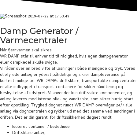
Damp Generator /
Varmecentraler
Når fjernvarmen skal sikres.
WR DAMP står til enhver tid til rådighed, hvis egen dampgenerator
eller dampkedel skulle svigte.
Vi råder over en bred vifte af løsninger i både mængede og tryk. Vores
oliefyrede anlæg er yderst pålidelige og sikrer dampleverance på
kortest mulige tid. WR DAMPs driftsklare, transportable dampcentraler
er alle indbygget i transport-containere for sikker håndtering og
beskyttelse af udstyret. Vi anvender kun driftssikre komponenter, og
anlæg leveres med interne olie- og vandtanke, som sikrer hurtig start
efter opstilling. Tryghed døgnet rundt WR DAMP overvåger 24/7 alle
anlæg via døgncentralen og rykker ud med det samme ved ændringer i
driften. Det er din garanti for driftssikkerhed døgnet rundt.
Isoleret container / kedelhuse
Driftsklare anlæg