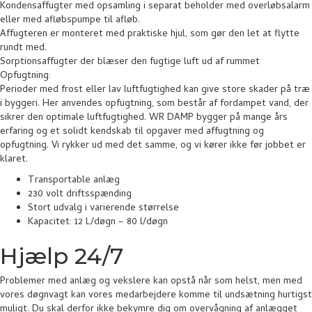
Kondensaffugter med opsamling i separat beholder med overløbsalarm
eller med afløbspumpe til afløb.
Affugteren er monteret med praktiske hjul, som gør den let at flytte
rundt med.
Sorptionsaffugter der blæser den fugtige luft ud af rummet
Opfugtning:
Perioder med frost eller lav luftfugtighed kan give store skader på træ
i byggeri. Her anvendes opfugtning, som består af fordampet vand, der
sikrer den optimale luftfugtighed. WR DAMP bygger på mange års
erfaring og et solidt kendskab til opgaver med affugtning og
opfugtning. Vi rykker ud med det samme, og vi kører ikke før jobbet er
klaret.
Transportable anlæg
230 volt driftsspænding
Stort udvalg i varierende størrelse
Kapacitet: 12 L/døgn – 80 l/døgn​
Hjælp 24/7
Problemer med anlæg og vekslere kan opstå når som helst, men med
vores døgnvagt kan vores medarbejdere komme til undsætning hurtigst
muligt. Du skal derfor ikke bekymre dig om overvågning af anlægget