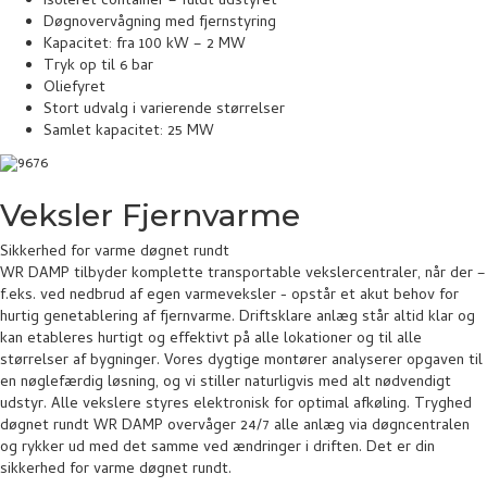
Isoleret container – fuldt udstyret
Døgnovervågning med fjernstyring
Kapacitet: fra 100 kW – 2 MW
Tryk op til 6 bar
Oliefyret
Stort udvalg i varierende størrelser
Samlet kapacitet: 25 MW
Veksler Fjernvarme
Sikkerhed for varme døgnet rundt
WR DAMP tilbyder komplette transportable vekslercentraler, når der –
f.eks. ved nedbrud af egen varmeveksler - opstår et akut behov for
hurtig genetablering af fjernvarme. Driftsklare anlæg står altid klar og
kan etableres hurtigt og effektivt på alle lokationer og til alle
størrelser af bygninger. Vores dygtige montører analyserer opgaven til
en nøglefærdig løsning, og vi stiller naturligvis med alt nødvendigt
udstyr. Alle vekslere styres elektronisk for optimal afkøling. Tryghed
døgnet rundt WR DAMP overvåger 24/7 alle anlæg via døgncentralen
og rykker ud med det samme ved ændringer i driften. Det er din
sikkerhed for varme døgnet rundt.