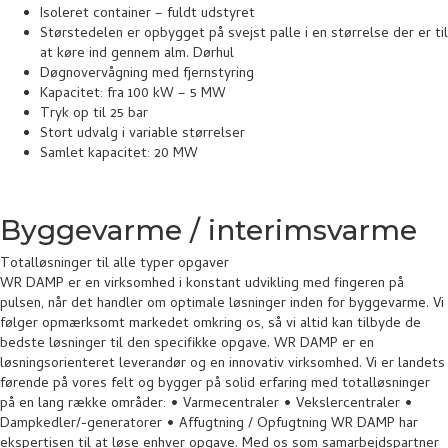
Isoleret container – fuldt udstyret
Størstedelen er opbygget på svejst palle i en størrelse der er til
at køre ind gennem alm. Dørhul
Døgnovervågning med fjernstyring
Kapacitet: fra 100 kW – 5 MW
Tryk op til 25 bar
Stort udvalg i variable størrelser
Samlet kapacitet: 20 MW
Byggevarme / interimsvarme
Totalløsninger til alle typer opgaver
WR DAMP er en virksomhed i konstant udvikling med fingeren på
pulsen, når det handler om optimale løsninger inden for byggevarme. Vi
følger opmærksomt markedet omkring os, så vi altid kan tilbyde de
bedste løsninger til den specifikke opgave. WR DAMP er en
løsningsorienteret leverandør og en innovativ virksomhed. Vi er landets
førende på vores felt og bygger på solid erfaring med totalløsninger
på en lang række områder: • Varmecentraler • Vekslercentraler •
Dampkedler/-generatorer • Affugtning / Opfugtning WR DAMP har
ekspertisen til at løse enhver opgave. Med os som samarbejdspartner